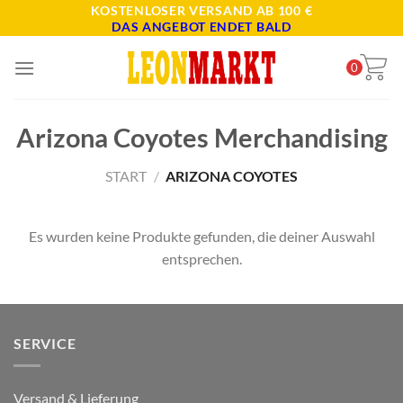
Skip
KOSTENLOSER VERSAND AB 100 €
DAS ANGEBOT ENDET BALD
to
content
0
Arizona Coyotes Merchandising
START
/
ARIZONA COYOTES
Es wurden keine Produkte gefunden, die deiner Auswahl
entsprechen.
SERVICE
Versand & Lieferung