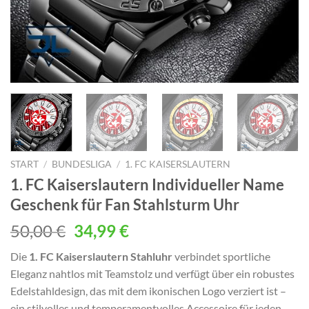
START
/
BUNDESLIGA
/
1. FC KAISERSLAUTERN
1. FC Kaiserslautern Individueller Name
Geschenk für Fan Stahlsturm Uhr
Ursprünglicher
Aktueller
50,00
€
34,99
€
Preis
Preis
Die
1. FC Kaiserslautern Stahluhr
verbindet sportliche
war:
ist:
Eleganz nahtlos mit Teamstolz und verfügt über ein robustes
50,00 €
34,99 €.
Edelstahldesign, das mit dem ikonischen Logo verziert ist –
ein stilvolles und temperamentvolles Accessoire für jeden