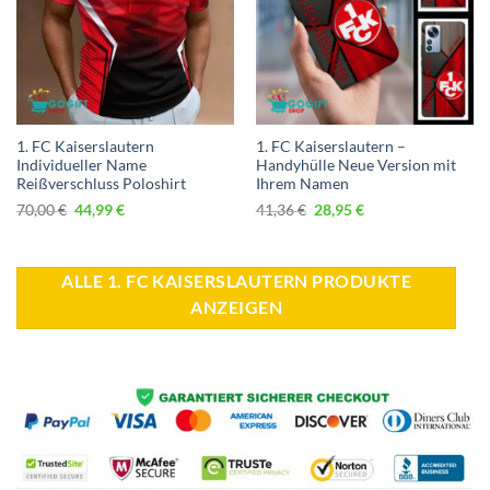
1. FC Kaiserslautern
1. FC Kaiserslautern –
Individueller Name
Handyhülle Neue Version mit
Reißverschluss Poloshirt
Ihrem Namen
Ursprünglicher
Aktueller
Ursprünglicher
Aktueller
70,00
€
44,99
€
41,36
€
28,95
€
Preis
Preis
Preis
Preis
war:
ist:
war:
ist:
70,00 €
44,99 €.
41,36 €
28,95 €.
ALLE 1. FC KAISERSLAUTERN PRODUKTE
ANZEIGEN