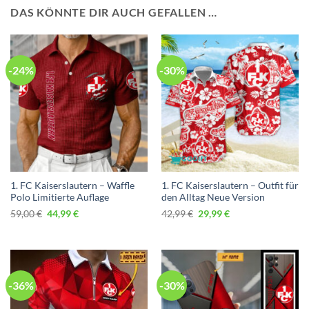
DAS KÖNNTE DIR AUCH GEFALLEN …
-24%
-30%
1. FC Kaiserslautern – Waffle
1. FC Kaiserslautern – Outfit für
Polo Limitierte Auflage
den Alltag Neue Version
Ursprünglicher
Aktueller
Ursprünglicher
Aktueller
59,00
€
44,99
€
42,99
€
29,99
€
Preis
Preis
Preis
Preis
war:
ist:
war:
ist:
59,00 €
44,99 €.
42,99 €
29,99 €.
-36%
-30%