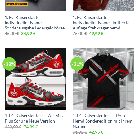
1. FC Kaiserslautern
1. FC Kaiserslautern
Individueller Name
Individueller Name Limitierte
Sonderausgabe Ledergeldbörse
Auflage Stehkragenhemd
Ursprünglicher
Aktueller
Ursprünglicher
Aktueller
45,00
€
34,99
€
75,00
€
49,99
€
Preis
Preis
Preis
Preis
war:
ist:
war:
ist:
45,00 €
34,99 €.
75,00 €
49,99 €.
-38%
-31%
1. FC Kaiserslautern – Air Max
1. FC Kaiserslautern – Polo
Plus Schuhe Neue Version
Hemd Sonderedition mit Ihrem
Namen
Ursprünglicher
Aktueller
120,00
€
74,99
€
Preis
Preis
Ursprünglicher
Aktueller
61,95
€
42,95
€
war:
ist:
Preis
Preis
120,00 €
74,99 €.