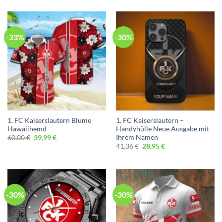
war:
ist:
61,95 €
42,95 €.
-33%
-30%
1. FC Kaiserslautern Blume
1. FC Kaiserslautern –
Hawaiihemd
Handyhülle Neue Ausgabe mit
Ihrem Namen
Ursprünglicher
Aktueller
60,00
€
39,99
€
Preis
Preis
Ursprünglicher
Aktueller
41,36
€
28,95
€
war:
ist:
Preis
Preis
60,00 €
39,99 €.
war:
ist:
41,36 €
28,95 €.
-30%
-30%