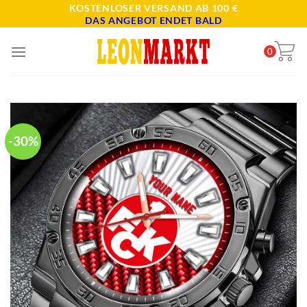
Skip
KOSTENLOSER VERSAND AB 100 €
DAS ANGEBOT ENDET BALD
to
content
0
-30%