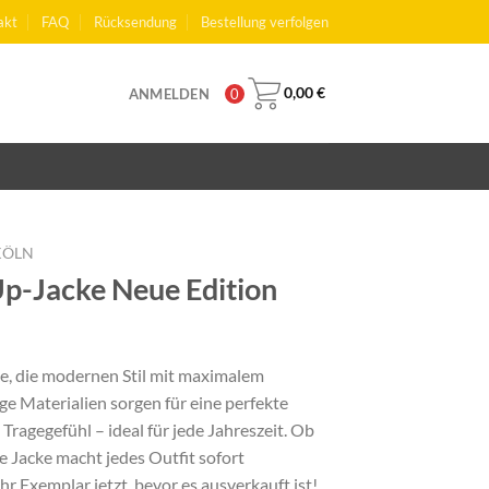
akt
FAQ
Rücksendung
Bestellung verfolgen
0,00
€
ANMELDEN
0
 KÖLN
Up-Jacke Neue Edition
cher
ueller
is
e, die modernen Stil mit maximalem
e Materialien sorgen für eine perfekte
99 €.
ragegefühl – ideal für jede Jahreszeit. Ob
se Jacke macht jedes Outfit sofort
Ihr Exemplar jetzt, bevor es ausverkauft ist!