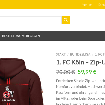
Über uns
Kont
BESTELLUNG VERFOLGEN
START
/
BUNDESLIGA
/
1. FC
1. FC Köln – Zip-
Ursprüngli
Akt
70,00
€
59,99
€
Preis
Pre
Entdecken Sie die Zip-Up-Jack
war:
ist:
Komfort verbindet. Hochwertig
70,00 €
59,
Passform und ein angenehmes T
im Alltag oder beim Sport, die
hochwertiger. Sichern Sie sich 