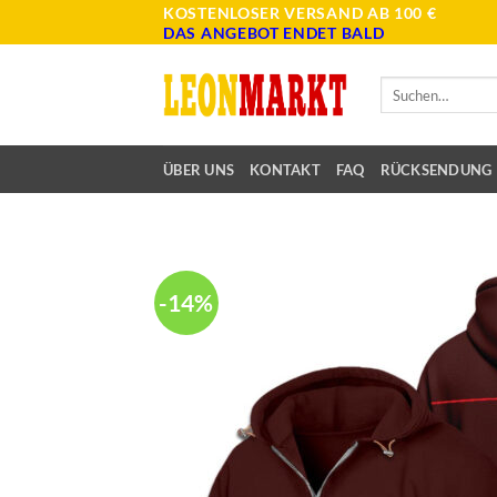
Skip
KOSTENLOSER VERSAND AB 100 €
DAS ANGEBOT ENDET BALD
to
content
Suche
nach:
ÜBER UNS
KONTAKT
FAQ
RÜCKSENDUNG
-14%