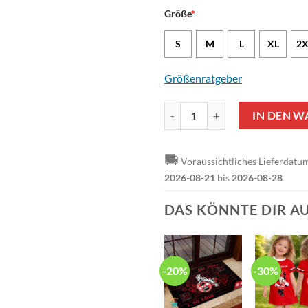
Größe
*
S
M
L
XL
2X
Größenratgeber
1. FC Köln - Zip-Up-Jacke Neue E
IN DEN 
🚚
Voraussichtliches Lieferdatu
2026-08-21
bis
2026-08-28
DAS KÖNNTE DIR A
-20%
-30%