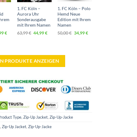
1. FC Köln –
1. FC Köln – Polo
id
Aurora Uhr
Hemd Neue
Ihrem
Sonderausgabe
Edition mit Ihrem
mit Ihrem Namen
Namen
prünglicher
Aktueller
Ursprünglicher
Aktueller
Ursprünglicher
Aktueller
99
€
63,99
€
44,99
€
50,00
€
34,99
€
is
Preis
Preis
Preis
Preis
Preis
:
ist:
war:
ist:
war:
ist:
99 €
34,99 €.
63,99 €
44,99 €.
50,00 €
34,99 €.
ÖLN PRODUKTE ANZEIGEN
Product Type
,
Zip-Up Jacket
,
Zip-Up-Jacke
,
Zip-Up Jacket
,
Zip-Up-Jacke