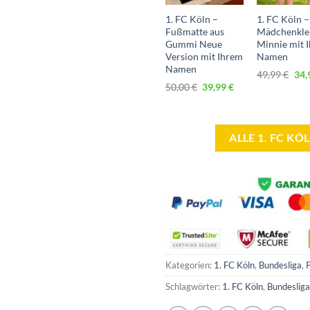
1. FC Köln –
1. FC Köln –
Fußmatte aus
Mädchenkle
Gummi Neue
Minnie mit 
Version mit Ihrem
Namen
Namen
Urs
49,99
€
34,
Pre
Ursprünglicher
Aktueller
50,00
€
39,99
€
war
Preis
Preis
49,
war:
ist:
50,00 €
39,99 €.
ALLE 1. FC K
Kategorien:
1. FC Köln
,
Bundesliga
,
Schlagwörter:
1. FC Köln
,
Bundesliga