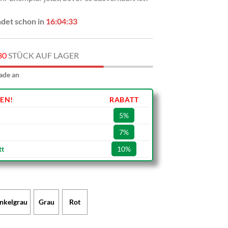
ndet schon in
16:04:32
30
STÜCK AUF LAGER
ade an
EN!
RABATT
5%
7%
tt
10%
nkelgrau
Grau
Rot