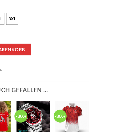
L
3XL
dition Menge
WARENKORB
m:
UCH GEFALLEN …
-30%
-30%