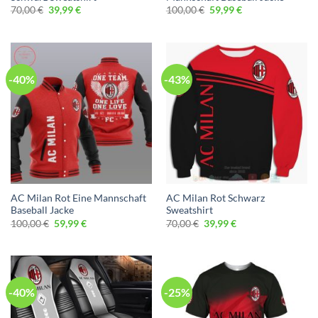
Ursprünglicher
Aktueller
Ursprünglicher
Aktueller
70,00
€
39,99
€
100,00
€
59,99
€
Preis
Preis
Preis
Preis
war:
ist:
war:
ist:
70,00 €
39,99 €.
100,00 €
59,99 €.
-40%
-43%
AC Milan Rot Eine Mannschaft
AC Milan Rot Schwarz
Baseball Jacke
Sweatshirt
Ursprünglicher
Aktueller
Ursprünglicher
Aktueller
100,00
€
59,99
€
70,00
€
39,99
€
Preis
Preis
Preis
Preis
war:
ist:
war:
ist:
100,00 €
59,99 €.
70,00 €
39,99 €.
-40%
-25%