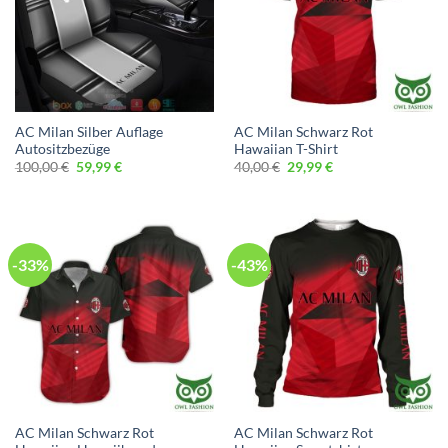
AC Milan Silber Auflage
AC Milan Schwarz Rot
Autositzbezüge
Hawaiian T-Shirt
Ursprünglicher
Aktueller
Ursprünglicher
Aktueller
100,00
€
59,99
€
40,00
€
29,99
€
Preis
Preis
Preis
Preis
war:
ist:
war:
ist:
100,00 €
59,99 €.
40,00 €
29,99 €.
-33%
-43%
AC Milan Schwarz Rot
AC Milan Schwarz Rot