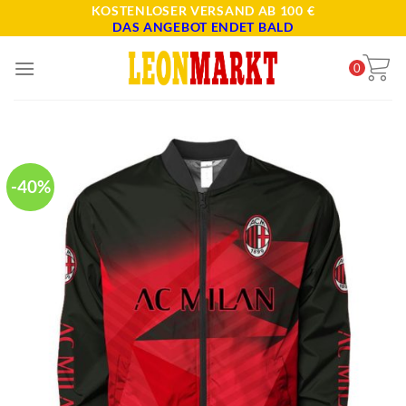
Skip
KOSTENLOSER VERSAND AB 100 €
DAS ANGEBOT ENDET BALD
to
content
0
-40%