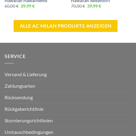
Hawaiian Hawaiihemd
Hawaiian Sweatshirt
Ursprünglicher
Aktueller
Ursprünglicher
Aktueller
60,00
€
39,99
€
70,00
€
39,99
€
Preis
Preis
Preis
Preis
war:
ist:
war:
ist:
60,00 €
39,99 €.
70,00 €
39,99 €.
ALLE AC MILAN PRODUKTE ANZEIGEN
SERVICE
Versand & Lieferung
Zahlungsarten
Rücksendung
Rückgaberichtlinie
Stornierungsrichtlinien
Umtauschbedingungen