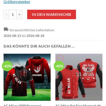
Größenratgeber
AC Milan Schwarz Rot Hawaiian Bomberjacke Menge
IN DEN WARENKORB
🚚
Voraussichtliches Lieferdatum:
2026-08-21
bis
2026-08-28
DAS KÖNNTE DIR AUCH GEFALLEN …
-40%
-40%
AC Milan 1899 Rossoneri
AC Milan Rot Eine Mannschaft