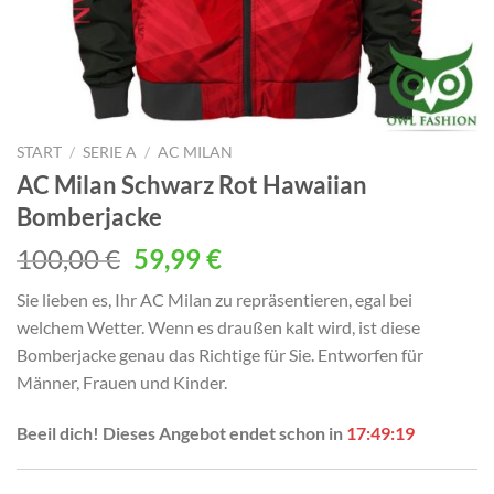
START
/
SERIE A
/
AC MILAN
AC Milan Schwarz Rot Hawaiian
Bomberjacke
Ursprünglicher
Aktueller
100,00
€
59,99
€
Preis
Preis
Sie lieben es, Ihr AC Milan zu repräsentieren, egal bei
war:
ist:
welchem ​​Wetter. Wenn es draußen kalt wird, ist diese
100,00 €
59,99 €.
Bomberjacke genau das Richtige für Sie. Entworfen für
Männer, Frauen und Kinder.
Beeil dich! Dieses Angebot endet schon in
17:49:18