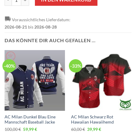
🚚
Voraussichtliches Lieferdatum:
2026-08-21
bis
2026-08-28
DAS KÖNNTE DIR AUCH GEFALLEN …
-40%
-33%
AC Milan Dunkel Blau Eine
AC Milan Schwarz Rot
Mannschaft Baseball Jacke
Hawaiian Hawaiihemd
Ursprünglicher
Aktueller
Ursprünglicher
Aktueller
100,00
€
59,99
€
60,00
€
39,99
€
Preis
Preis
Preis
Preis