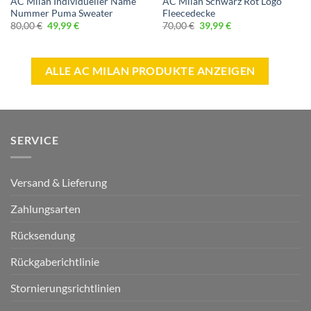
AC Milan Individueller Name
AC Milan Schwarz Rot Logo
Nummer Puma Sweater
Fleecedecke
Ursprünglicher
Aktueller
Ursprünglicher
Aktueller
80,00
€
49,99
€
70,00
€
39,99
€
Preis
Preis
Preis
Preis
war:
ist:
war:
ist:
80,00 €
49,99 €.
70,00 €
39,99 €.
ALLE AC MILAN PRODUKTE ANZEIGEN
SERVICE
Versand & Lieferung
Zahlungsarten
Rücksendung
Rückgaberichtlinie
Stornierungsrichtlinien