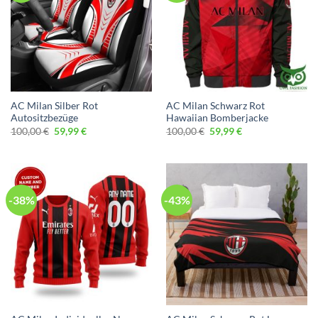
AC Milan Silber Rot
AC Milan Schwarz Rot
Autositzbezüge
Hawaiian Bomberjacke
Ursprünglicher
Aktueller
Ursprünglicher
Aktueller
100,00
€
59,99
€
100,00
€
59,99
€
Preis
Preis
Preis
Preis
war:
ist:
war:
ist:
100,00 €
59,99 €.
100,00 €
59,99 €.
-38%
-43%