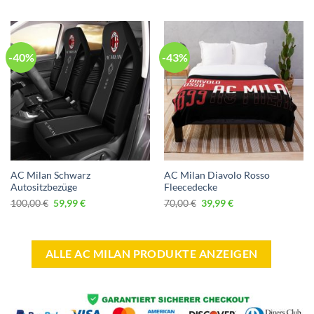
war:
ist:
war:
ist:
100,00 €
59,99 €.
60,00 €
39,99 €.
-40%
-43%
AC Milan Schwarz
AC Milan Diavolo Rosso
Autositzbezüge
Fleecedecke
Ursprünglicher
Aktueller
Ursprünglicher
Aktueller
100,00
€
59,99
€
70,00
€
39,99
€
Preis
Preis
Preis
Preis
war:
ist:
war:
ist:
100,00 €
59,99 €.
70,00 €
39,99 €.
ALLE AC MILAN PRODUKTE ANZEIGEN