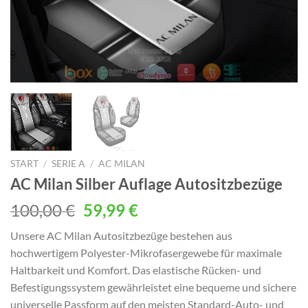
START
/
SERIE A
/
AC MILAN
AC Milan Silber Auflage Autositzbezüge
Ursprünglicher
Aktueller
100,00
€
59,99
€
Preis
Preis
Unsere AC Milan Autositzbezüge bestehen aus
war:
ist:
hochwertigem Polyester-Mikrofasergewebe für maximale
100,00 €
59,99 €.
Haltbarkeit und Komfort. Das elastische Rücken- und
Befestigungssystem gewährleistet eine bequeme und sichere
universelle Passform auf den meisten Standard-Auto- und