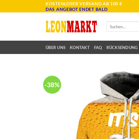
Skip
KOSTENLOSER VERSAND AB 100 €
DAS ANGEBOT ENDET BALD
to
content
Suche
nach:
ÜBER UNS
KONTAKT
FAQ
RÜCKSENDUNG
-38%