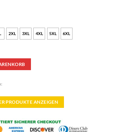
L
2XL
3XL
4XL
5XL
6XL
Kapuzenpullover Menge
WARENKORB
m:
VER PRODUKTE ANZEIGEN