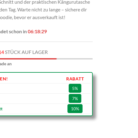
chnitt und der praktischen Kängurutasche
jeden Tag. Warte nicht zu lange – sichere dir
oodie, bevor er ausverkauft ist!
ndet schon in
06:18:28
14
STÜCK AUF LAGER
ade an
EN!
RABATT
5%
7%
tt
10%