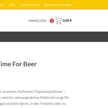
akt
FAQ
Rücksendung
Bestellung verfolgen
0,00
€
ANMELDEN
0
 Time For Beer
cher
ueller
is
t unserem stylischen Kapuzenpullover –
as weiche, atmungsaktive Material sorgt für
99 €.
al ob beim Sport, in der Freizeit oder zu