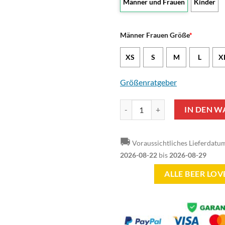
Männer und Frauen
Kinder
Männer Frauen Größe
*
XS
S
M
L
X
Größenratgeber
Beer Lover - It's Time For Beer 
IN DEN 
🚚
Voraussichtliches Lieferdatu
2026-08-22
bis
2026-08-29
ALLE BEER LO