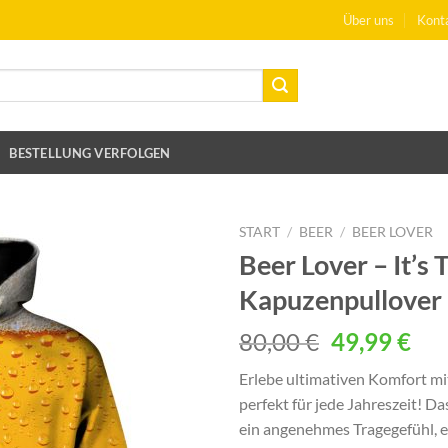
Über uns
Kont
BESTELLUNG VERFOLGEN
START
/
BEER
/
BEER LOVER
Beer Lover – It’s
Kapuzenpullover
Ursprüngli
Akt
80,00
€
49,99
€
Preis
Pre
Erlebe ultimativen Komfort mi
war:
ist:
perfekt für jede Jahreszeit! D
80,00 €
49,
ein angenehmes Tragegefühl, eg