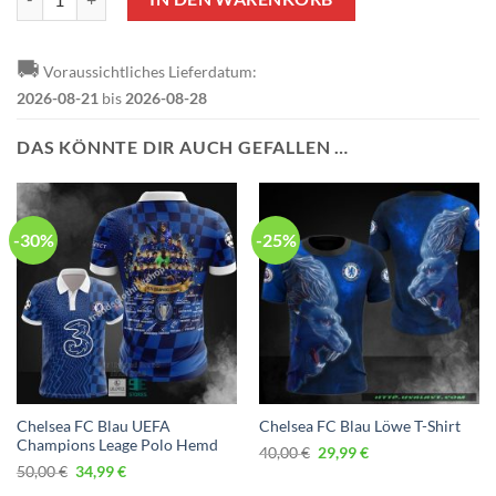
🚚
Voraussichtliches Lieferdatum:
2026-08-21
bis
2026-08-28
DAS KÖNNTE DIR AUCH GEFALLEN …
-30%
-25%
Chelsea FC Blau UEFA
Chelsea FC Blau Löwe T-Shirt
Champions Leage Polo Hemd
Ursprünglicher
Aktueller
40,00
€
29,99
€
Preis
Preis
Ursprünglicher
Aktueller
50,00
€
34,99
€
war:
ist:
Preis
Preis
40,00 €
29,99 €.