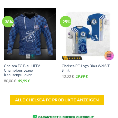
war:
ist:
50,00 €
34,99 €.
-38%
-25%
Chelsea FC Blau UEFA
Chelsea FC Logo Blau Weiß T-
Champions Leage
Shirt
Kapuzenpullover
Ursprünglicher
Aktueller
40,00
€
29,99
€
Preis
Preis
Ursprünglicher
Aktueller
80,00
€
49,99
€
war:
ist:
Preis
Preis
40,00 €
29,99 €.
war:
ist:
80,00 €
49,99 €.
ALLE CHELSEA FC PRODUKTE ANZEIGEN