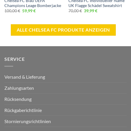
Chelsea FC Blau UEFA
Chelsea FC Individueller Name
Champions Leage Bomberjacke
UK Flagge Schädel Sweatshirt
Ursprünglicher
Aktueller
Ursprünglicher
Aktueller
100,00
€
59,99
€
70,00
€
39,99
€
Preis
Preis
Preis
Preis
war:
ist:
war:
ist:
100,00 €
59,99 €.
70,00 €
39,99 €.
ALLE CHELSEA FC PRODUKTE ANZEIGEN
SERVICE
Versand & Lieferung
Zahlungsarten
Rücksendung
Rückgaberichtlinie
Stornierungsrichtlinien