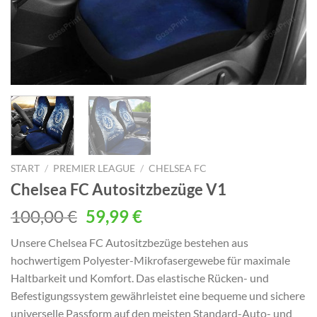
START
/
PREMIER LEAGUE
/
CHELSEA FC
Chelsea FC Autositzbezüge V1
Ursprünglicher
Aktueller
100,00
€
59,99
€
Preis
Preis
Unsere Chelsea FC Autositzbezüge bestehen aus
war:
ist:
hochwertigem Polyester-Mikrofasergewebe für maximale
100,00 €
59,99 €.
Haltbarkeit und Komfort. Das elastische Rücken- und
Befestigungssystem gewährleistet eine bequeme und sichere
universelle Passform auf den meisten Standard-Auto- und