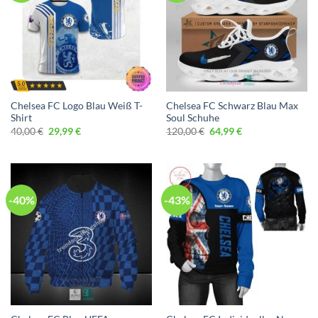
Chelsea FC Logo Blau Weiß T-
Chelsea FC Schwarz Blau Max
Shirt
Soul Schuhe
Ursprünglicher
Aktueller
Ursprünglicher
Aktueller
40,00
€
29,99
€
120,00
€
64,99
€
Preis
Preis
Preis
Preis
war:
ist:
war:
ist:
40,00 €
29,99 €.
120,00 €
64,99 €.
-40%
-43%