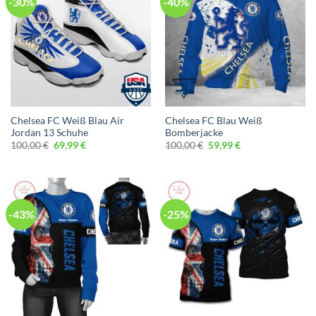
-30%
-40%
Chelsea FC Weiß Blau Air
Chelsea FC Blau Weiß
Jordan 13 Schuhe
Bomberjacke
Ursprünglicher
Aktueller
Ursprünglicher
Aktueller
100,00
€
69,99
€
100,00
€
59,99
€
Preis
Preis
Preis
Preis
war:
ist:
war:
ist:
100,00 €
69,99 €.
100,00 €
59,99 €.
-43%
-25%