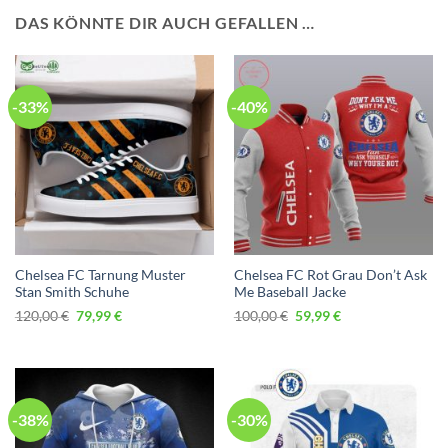
DAS KÖNNTE DIR AUCH GEFALLEN …
-33%
-40%
Chelsea FC Tarnung Muster
Chelsea FC Rot Grau Don’t Ask
Stan Smith Schuhe
Me Baseball Jacke
Ursprünglicher
Aktueller
Ursprünglicher
Aktueller
120,00
€
79,99
€
100,00
€
59,99
€
Preis
Preis
Preis
Preis
war:
ist:
war:
ist:
120,00 €
79,99 €.
100,00 €
59,99 €.
-38%
-30%