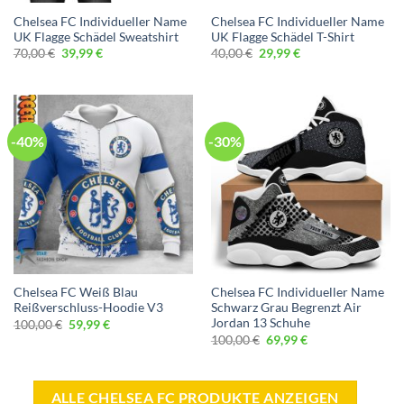
Chelsea FC Individueller Name
Chelsea FC Individueller Name
UK Flagge Schädel Sweatshirt
UK Flagge Schädel T-Shirt
Ursprünglicher
Aktueller
Ursprünglicher
Aktueller
70,00
€
39,99
€
40,00
€
29,99
€
Preis
Preis
Preis
Preis
war:
ist:
war:
ist:
70,00 €
39,99 €.
40,00 €
29,99 €.
-40%
-30%
Chelsea FC Weiß Blau
Chelsea FC Individueller Name
Reißverschluss-Hoodie V3
Schwarz Grau Begrenzt Air
Jordan 13 Schuhe
Ursprünglicher
Aktueller
100,00
€
59,99
€
Preis
Preis
Ursprünglicher
Aktueller
100,00
€
69,99
€
war:
ist:
Preis
Preis
100,00 €
59,99 €.
war:
ist:
100,00 €
69,99 €.
ALLE CHELSEA FC PRODUKTE ANZEIGEN