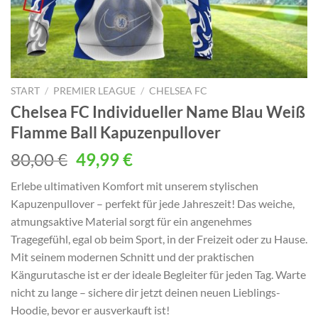
START
/
PREMIER LEAGUE
/
CHELSEA FC
Chelsea FC Individueller Name Blau Weiß
Flamme Ball Kapuzenpullover
Ursprünglicher
Aktueller
80,00
€
49,99
€
Preis
Preis
Erlebe ultimativen Komfort mit unserem stylischen
war:
ist:
Kapuzenpullover – perfekt für jede Jahreszeit! Das weiche,
80,00 €
49,99 €.
atmungsaktive Material sorgt für ein angenehmes
Tragegefühl, egal ob beim Sport, in der Freizeit oder zu Hause.
Mit seinem modernen Schnitt und der praktischen
Kängurutasche ist er der ideale Begleiter für jeden Tag. Warte
nicht zu lange – sichere dir jetzt deinen neuen Lieblings-
Hoodie, bevor er ausverkauft ist!