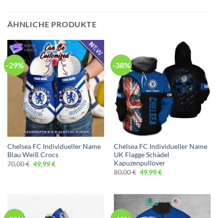
ÄHNLICHE PRODUKTE
-29%
-38%
Chelsea FC Individueller Name
Chelsea FC Individueller Name
Blau Weiß Crocs
UK Flagge Schädel
Kapuzenpullover
Ursprünglicher
Aktueller
70,00
€
49,99
€
Preis
Preis
Ursprünglicher
Aktueller
80,00
€
49,99
€
war:
ist:
Preis
Preis
70,00 €
49,99 €.
war:
ist:
80,00 €
49,99 €.