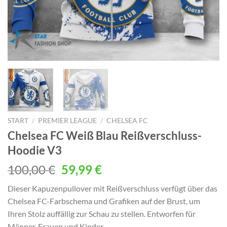
START
/
PREMIER LEAGUE
/
CHELSEA FC
Chelsea FC Weiß Blau Reißverschluss-
Hoodie V3
Ursprünglicher
Aktueller
100,00
€
59,99
€
Preis
Preis
Dieser Kapuzenpullover mit Reißverschluss verfügt über das
war:
ist:
Chelsea FC-Farbschema und Grafiken auf der Brust, um
100,00 €
59,99 €.
Ihren Stolz auffällig zur Schau zu stellen. Entworfen für
Männer, Frauen und Kinder.