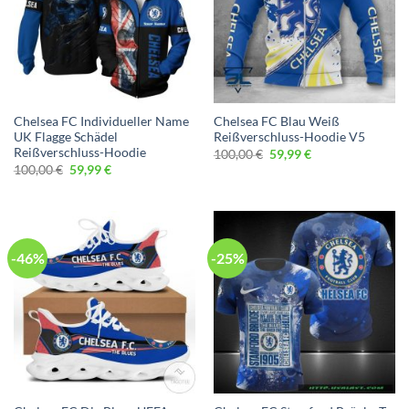
Chelsea FC Individueller Name
Chelsea FC Blau Weiß
UK Flagge Schädel
Reißverschluss-Hoodie V5
Reißverschluss-Hoodie
Ursprünglicher
Aktueller
100,00
€
59,99
€
Preis
Preis
Ursprünglicher
Aktueller
100,00
€
59,99
€
war:
ist:
Preis
Preis
100,00 €
59,99 €.
war:
ist:
100,00 €
59,99 €.
-46%
-25%