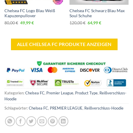
Chelsea FC Logo Blau Weiß
Chelsea FC Schwarz Blau Max
Kapuzenpullover
Soul Schuhe
Ursprünglicher
Aktueller
Ursprünglicher
Aktueller
80,00
€
49,99
€
120,00
€
64,99
€
Preis
Preis
Preis
Preis
war:
ist:
war:
ist:
80,00 €
49,99 €.
120,00 €
64,99 €.
ALLE CHELSEA FC PRODUKTE ANZEIGEN
Kategorien:
Chelsea FC
,
Premier League
,
Product Type
,
Reißverschluss-
Hoodie
Schlagwörter:
Chelsea FC
,
PREMIER LEAGUE
,
Reißverschluss-Hoodie