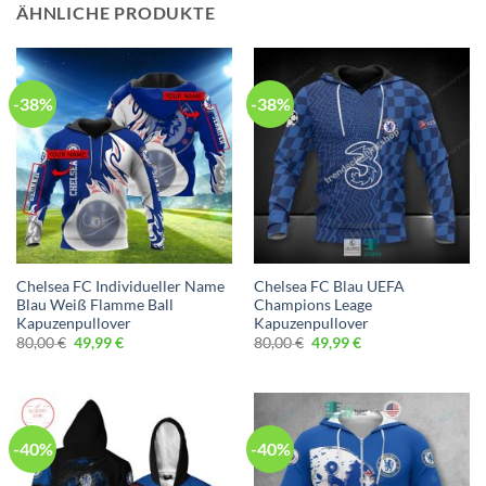
ÄHNLICHE PRODUKTE
-38%
-38%
Chelsea FC Individueller Name
Chelsea FC Blau UEFA
Blau Weiß Flamme Ball
Champions Leage
Kapuzenpullover
Kapuzenpullover
Ursprünglicher
Aktueller
Ursprünglicher
Aktueller
80,00
€
49,99
€
80,00
€
49,99
€
Preis
Preis
Preis
Preis
war:
ist:
war:
ist:
80,00 €
49,99 €.
80,00 €
49,99 €.
-40%
-40%