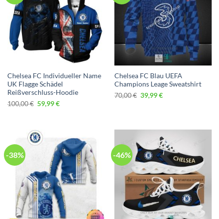
Chelsea FC Individueller Name
Chelsea FC Blau UEFA
UK Flagge Schädel
Champions Leage Sweatshirt
Reißverschluss-Hoodie
Ursprünglicher
Aktueller
70,00
€
39,99
€
Preis
Preis
Ursprünglicher
Aktueller
100,00
€
59,99
€
war:
ist:
Preis
Preis
70,00 €
39,99 €.
war:
ist:
100,00 €
59,99 €.
-38%
-46%