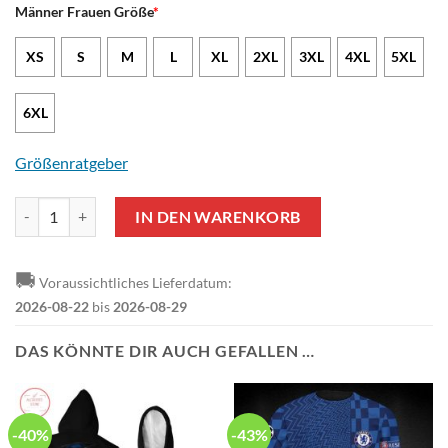
Männer Frauen Größe
*
XS
S
M
L
XL
2XL
3XL
4XL
5XL
6XL
Größenratgeber
Chelsea FC Weiß Blau Reißverschluss-Hoodie V3 Menge
IN DEN WARENKORB
🚚
Voraussichtliches Lieferdatum:
2026-08-22
bis
2026-08-29
DAS KÖNNTE DIR AUCH GEFALLEN …
-40%
-43%