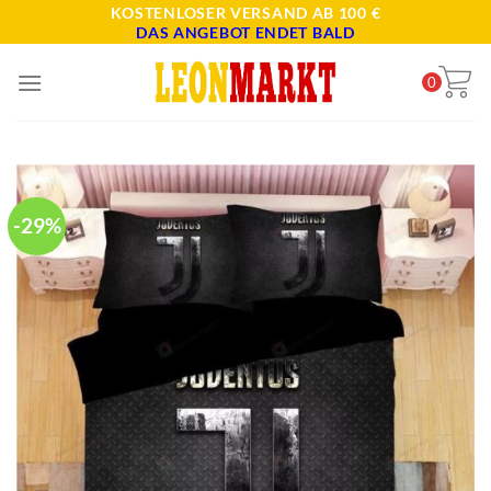
Skip
KOSTENLOSER VERSAND AB 100 €
DAS ANGEBOT ENDET BALD
to
content
0
-29%