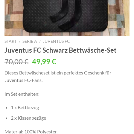
START
/
SERIE A
/
JUVENTUS FC
Juventus FC Schwarz Bettwäsche-Set
Ursprünglicher
Aktueller
70,00
€
49,99
€
Preis
Preis
Dieses Bettwäscheset ist ein perfektes Geschenk für
war:
ist:
Juventus FC-Fans.
70,00 €
49,99 €.
Im Set enthalten:
1 x Bettbezug
2 x Kissenbezüge
Material: 100% Polyester.