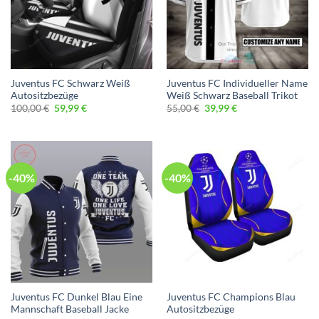
Juventus FC Schwarz Weiß
Juventus FC Individueller Name
Autositzbezüge
Weiß Schwarz Baseball Trikot
Ursprünglicher
Aktueller
Ursprünglicher
Aktueller
100,00
€
59,99
€
55,00
€
39,99
€
Preis
Preis
Preis
Preis
war:
ist:
war:
ist:
100,00 €
59,99 €.
55,00 €
39,99 €.
-40%
-40%
Juventus FC Dunkel Blau Eine
Juventus FC Champions Blau
Mannschaft Baseball Jacke
Autositzbezüge