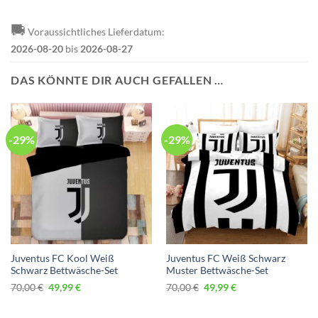
🚚
Voraussichtliches Lieferdatum:
2026-08-20
bis
2026-08-27
DAS KÖNNTE DIR AUCH GEFALLEN …
-29%
-29%
Juventus FC Kool Weiß
Juventus FC Weiß Schwarz
Schwarz Bettwäsche-Set
Muster Bettwäsche-Set
Ursprünglicher
Aktueller
Ursprünglicher
Aktueller
70,00
€
49,99
€
70,00
€
49,99
€
Preis
Preis
Preis
Preis
war:
ist:
war:
ist:
70,00 €
49,99 €.
70,00 €
49,99 €.