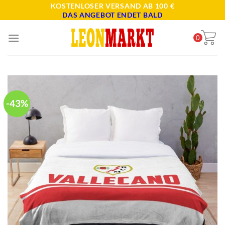
Skip
KOSTENLOSER VERSAND AB 100 €
DAS ANGEBOT ENDET BALD
to
content
0
-43%