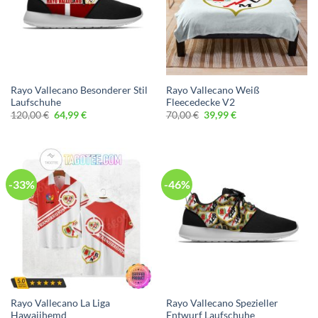
Rayo Vallecano Besonderer Stil
Rayo Vallecano Weiß
Laufschuhe
Fleecedecke V2
Ursprünglicher
Aktueller
Ursprünglicher
Aktueller
120,00
€
64,99
€
70,00
€
39,99
€
Preis
Preis
Preis
Preis
war:
ist:
war:
ist:
120,00 €
64,99 €.
70,00 €
39,99 €.
-33%
-46%
Rayo Vallecano La Liga
Rayo Vallecano Spezieller
Hawaiihemd
Entwurf Laufschuhe