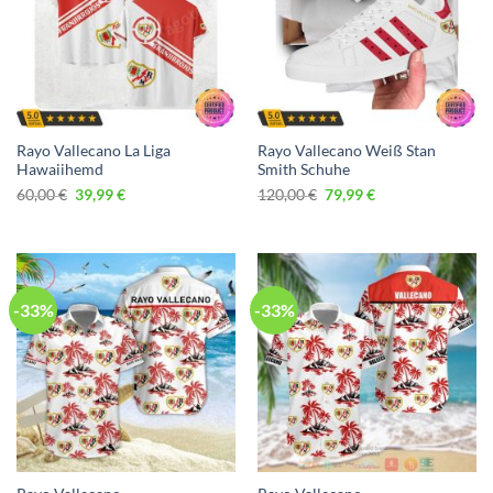
Rayo Vallecano La Liga
Rayo Vallecano Weiß Stan
Hawaiihemd
Smith Schuhe
Ursprünglicher
Aktueller
Ursprünglicher
Aktueller
60,00
€
39,99
€
120,00
€
79,99
€
Preis
Preis
Preis
Preis
war:
ist:
war:
ist:
60,00 €
39,99 €.
120,00 €
79,99 €.
-33%
-33%