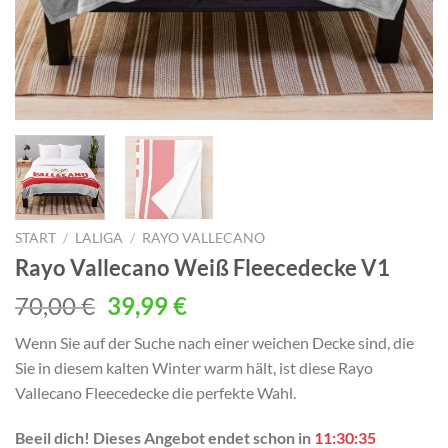
START
/
LALIGA
/
RAYO VALLECANO
Rayo Vallecano Weiß Fleecedecke V1
Ursprünglicher
Aktueller
70,00
€
39,99
€
Preis
Preis
Wenn Sie auf der Suche nach einer weichen Decke sind, die
war:
ist:
Sie in diesem kalten Winter warm hält, ist diese Rayo
70,00 €
39,99 €.
Vallecano Fleecedecke die perfekte Wahl.
Beeil dich! Dieses Angebot endet schon in
11:30:34