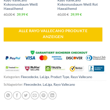
Rayo Vallecano
Rayo Vallecano
Kokosnussbaum Weiß
Kokosnussbaum Weiß Rot
Hawaiihemd
Hawaiihemd
Ursprünglicher
Aktueller
Ursprünglicher
Aktueller
60,00
€
39,99
€
60,00
€
39,99
€
Preis
Preis
Preis
Preis
war:
ist:
war:
ist:
60,00 €
39,99 €.
60,00 €
39,99 €.
ALLE RAYO VALLECANO PRODUKTE
ANZEIGEN
Kategorien:
Fleecedecke
,
LaLiga
,
Product Type
,
Rayo Vallecano
Schlagwörter:
Fleecedecke
,
LaLiga
,
Rayo Vallecano