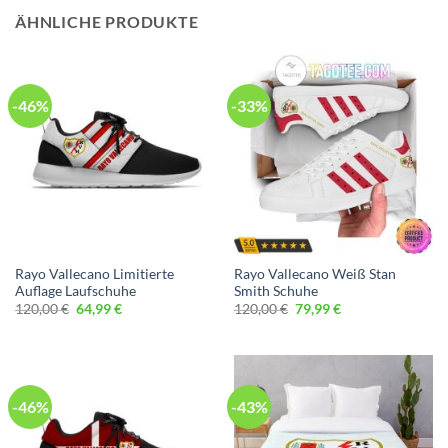
ÄHNLICHE PRODUKTE
-46%
-33%
Rayo Vallecano Limitierte
Rayo Vallecano Weiß Stan
Auflage Laufschuhe
Smith Schuhe
Ursprünglicher
Aktueller
Ursprünglicher
Aktueller
120,00
€
64,99
€
120,00
€
79,99
€
Preis
Preis
Preis
Preis
war:
ist:
war:
ist:
120,00 €
64,99 €.
120,00 €
79,99 €.
-46%
-43%