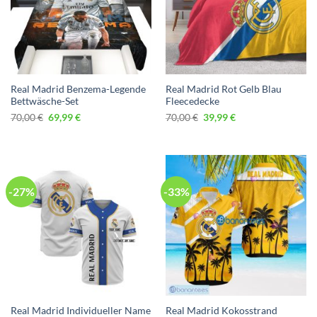
Real Madrid Benzema-Legende
Real Madrid Rot Gelb Blau
Bettwäsche-Set
Fleecedecke
Ursprünglicher
Aktueller
Ursprünglicher
Aktueller
70,00
€
69,99
€
70,00
€
39,99
€
Preis
Preis
Preis
Preis
war:
ist:
war:
ist:
70,00 €
69,99 €.
70,00 €
39,99 €.
-27%
-33%
Real Madrid Individueller Name
Real Madrid Kokosstrand