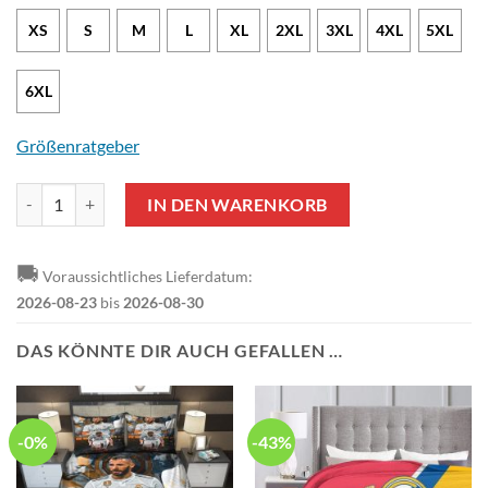
XS
S
M
L
XL
2XL
3XL
4XL
5XL
6XL
Größenratgeber
Real Madrid A Por La 14 Kapuzenpullover Menge
IN DEN WARENKORB
🚚
Voraussichtliches Lieferdatum:
2026-08-23
bis
2026-08-30
DAS KÖNNTE DIR AUCH GEFALLEN …
-0%
-43%