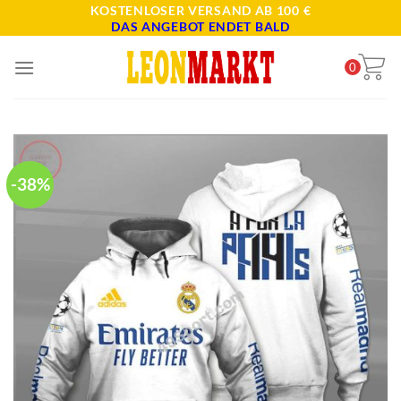
Skip
KOSTENLOSER VERSAND AB 100 €
DAS ANGEBOT ENDET BALD
to
content
0
-38%