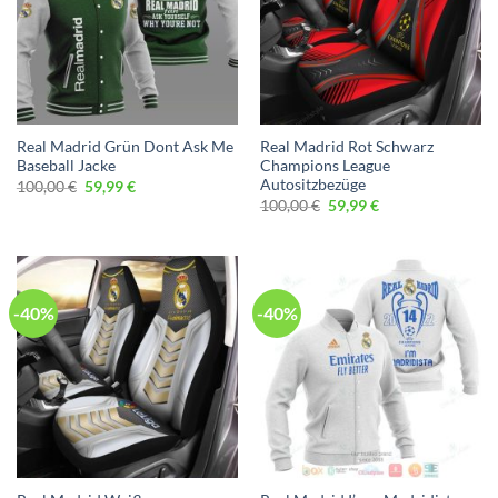
Real Madrid Grün Dont Ask Me
Real Madrid Rot Schwarz
Baseball Jacke
Champions League
Autositzbezüge
Ursprünglicher
Aktueller
100,00
€
59,99
€
Preis
Preis
Ursprünglicher
Aktueller
100,00
€
59,99
€
war:
ist:
Preis
Preis
100,00 €
59,99 €.
war:
ist:
100,00 €
59,99 €.
-40%
-40%