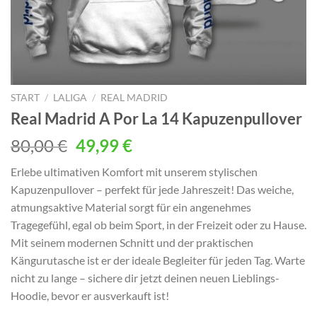
START
/
LALIGA
/
REAL MADRID
Real Madrid A Por La 14 Kapuzenpullover
Ursprünglicher
Aktueller
80,00
€
49,99
€
Preis
Preis
Erlebe ultimativen Komfort mit unserem stylischen
war:
ist:
Kapuzenpullover – perfekt für jede Jahreszeit! Das weiche,
80,00 €
49,99 €.
atmungsaktive Material sorgt für ein angenehmes
Tragegefühl, egal ob beim Sport, in der Freizeit oder zu Hause.
Mit seinem modernen Schnitt und der praktischen
Kängurutasche ist er der ideale Begleiter für jeden Tag. Warte
nicht zu lange – sichere dir jetzt deinen neuen Lieblings-
Hoodie, bevor er ausverkauft ist!