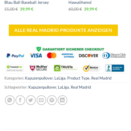
Blau Ball Baseball Jersey
Hawaiihemd
Ursprünglicher
Aktueller
Ursprünglicher
Aktueller
55,00
€
39,99
€
60,00
€
39,99
€
Preis
Preis
Preis
Preis
war:
ist:
war:
ist:
55,00 €
39,99 €.
60,00 €
39,99 €.
ALLE REAL MADRID PRODUKTE ANZEIGEN
Kategorien:
Kapuzenpullover
,
LaLiga
,
Product Type
,
Real Madrid
Schlagwörter:
Kapuzenpullover
,
LaLiga
,
Real Madrid